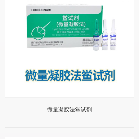
微量凝胶法鲎试剂