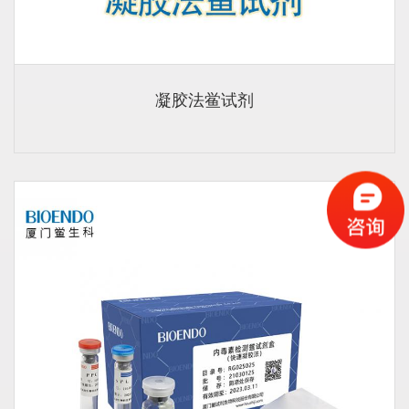
凝胶法鲎试剂