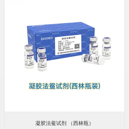
凝胶法鲎试剂 （西林瓶）