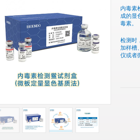
内毒素
成的显
毒素。
检测时
加样槽
仪或者