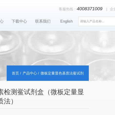
4008371009
客服热线：
|
企
心
下载中心
联系我们
English
首页
产品中心
微板定量显色基质法鲎试剂
素检测鲎试剂盒（微板定量显
质法）