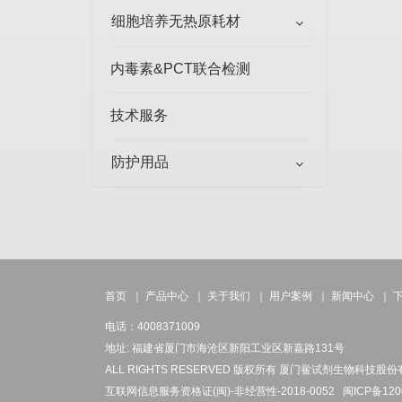
细胞培养无热原耗材
内毒素&PCT联合检测
技术服务
防护用品
首页
｜
产品中心
｜
关于我们
｜
用户案例
｜
新闻中心
｜
电话：4008371009
地址: 福建省厦门市海沧区新阳工业区新嘉路131号
ALL RIGHTS RESERVED 版权所有 厦门鲎试剂生物科技股
互联网信息服务资格证(闽)-非经营性-2018-0052
闽ICP备120