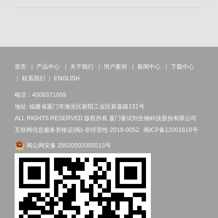
首页
｜
产品中心
｜
关于我们
｜
用户案例
｜
新闻中心
｜
下载中心
｜
联系我们
｜
ENGLISH
电话：4008371009
地址: 福建省厦门市海沧区新阳工业区新嘉路131号
ALL RIGHTS RESERVED 版权所有 厦门鲎试剂生物科技股份有限公司
互联网信息服务资格证(闽)-非经营性-2018-0052
闽ICP备12001618号
闽公网安备 35020502000513号