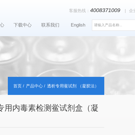
4008371009
客服热线：
|
企
心
下载中心
联系我们
English
首页
产品中心
透析专用鲎试剂 （凝胶法）
专用内毒素检测鲎试剂盒（凝
）