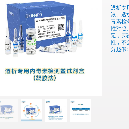
透析专
液、透
毒素检
性对照
定，实
性，不会
分起假