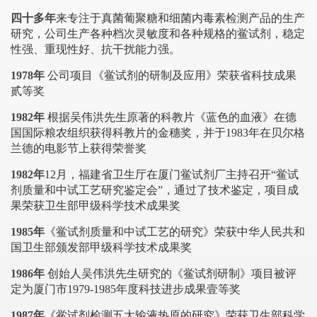
四十多年
来专注于真菌葡聚糖和细菌内毒素检测产品的生产
研究，公司生产各种档次灵敏度和各种规格的鲎试剂，稳定
性强、重现性好、抗干扰能力强。
1978年
公司项目《鲎试剂的研制及应用》荣获省科技成果
贰等奖
1982年
根据吴伟洪先生原著的科教片《蓝色的血液》在德
国国际粮农组织获得科教片的金穗奖，并于1983年在贝尔格
兰德的电影节上获得荣誉奖
1982年
12月，福建省卫生厅在厦门鲎试剂厂主持召开“鲎试
剂质量和中试工艺研究鉴定会”，通过了技术鉴定，项目成
果荣获卫生部甲级科学技术成果奖
1985年
《鲎试剂质量和中试工艺的研究》荣获中华人民共和
国卫生部颁发部甲级科学技术成果奖
1986年
创始人吴伟洪先生研究的《鲎试剂研制》项目被评
定为厦门市1979-1985年度科技进步成果壹等奖
1987年
《鲎试剂检测五大输液热原的研究》荣获卫生部科学