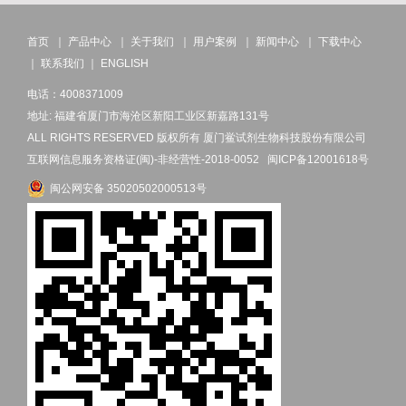
首页
｜
产品中心
｜
关于我们
｜
用户案例
｜
新闻中心
｜
下载中心
｜
联系我们
｜
ENGLISH
电话：4008371009
地址: 福建省厦门市海沧区新阳工业区新嘉路131号
ALL RIGHTS RESERVED 版权所有 厦门鲎试剂生物科技股份有限公司
互联网信息服务资格证(闽)-非经营性-2018-0052
闽ICP备12001618号
闽公网安备 35020502000513号