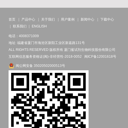
首页
｜
产品中心
｜
关于我们
｜
用户案例
｜
新闻中心
｜
下载中心
｜
联系我们
｜
ENGLISH
电话：4008371009
地址: 福建省厦门市海沧区新阳工业区新嘉路131号
ALL RIGHTS RESERVED 版权所有 厦门鲎试剂生物科技股份有限公司
互联网信息服务资格证(闽)-非经营性-2018-0052
闽ICP备12001618号
闽公网安备 35020502000513号