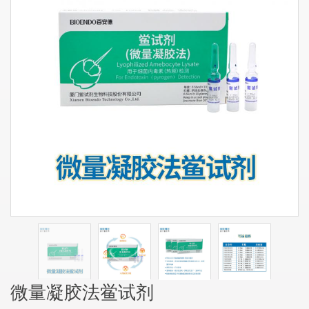
微量凝胶法鲎试剂