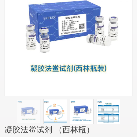
凝胶法鲎试剂 （西林瓶）