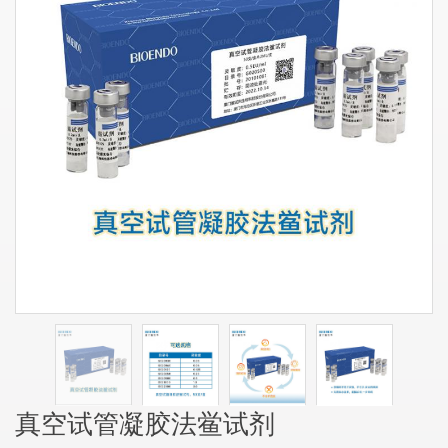
真空试管凝胶法鲎试剂