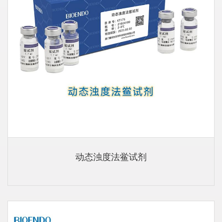
动态浊度法鲎试剂