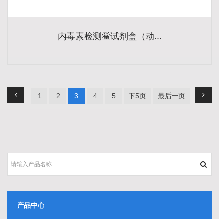
内毒素检测鲎试剂盒（动...
1
2
3
4
5
下5页
最后一页
产品中心