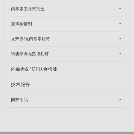
内毒素去除试剂盒
鲎试验辅剂
无热原/无内毒素耗材
细胞培养无热原耗材
内毒素&PCT联合检测
技术服务
防护用品