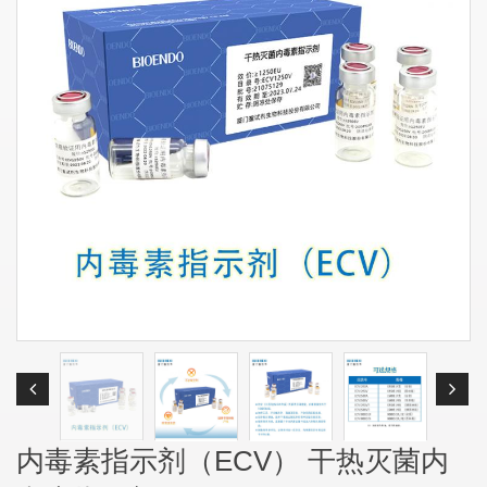
内毒素指示剂（ECV） 干热灭菌内