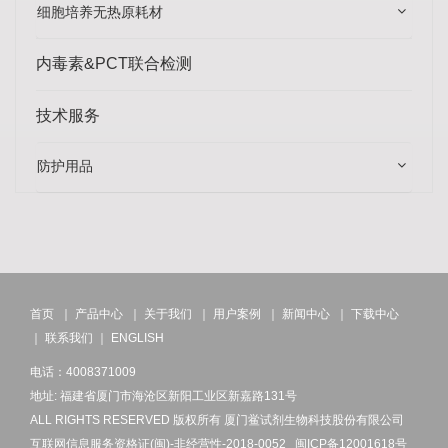
细胞培养无热原耗材
内毒素&PCT联合检测
技术服务
防护用品
首页
｜
产品中心
｜
关于我们
｜
用户案例
｜
新闻中心
｜
下载中心
｜
联系我们
｜
ENGLISH
电话：4008371009
地址: 福建省厦门市海沧区新阳工业区新嘉路131号
ALL RIGHTS RESERVED 版权所有 厦门鲎试剂生物科技股份有限公司
互联网信息服务资格证(闽)-非经营性-2018-0052
闽ICP备12001618号