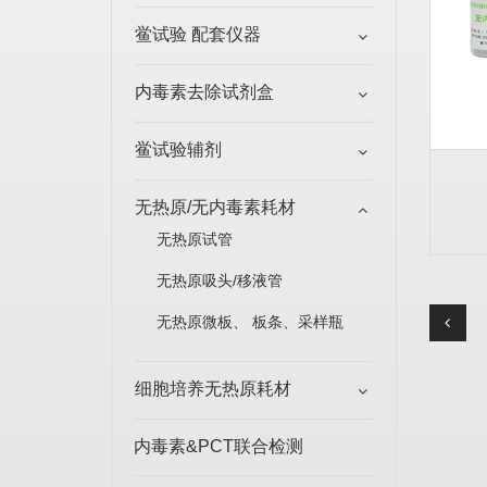
鲎试验 配套仪器
内毒素去除试剂盒
鲎试验辅剂
无热原/无内毒素耗材
无热原试管
无热原吸头/移液管
无热原微板、 板条、采样瓶
细胞培养无热原耗材
内毒素&PCT联合检测