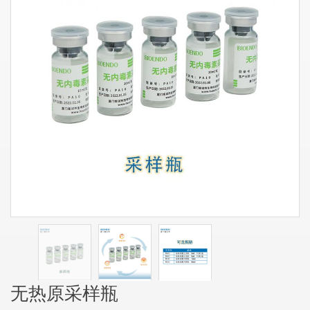
无热原采样瓶