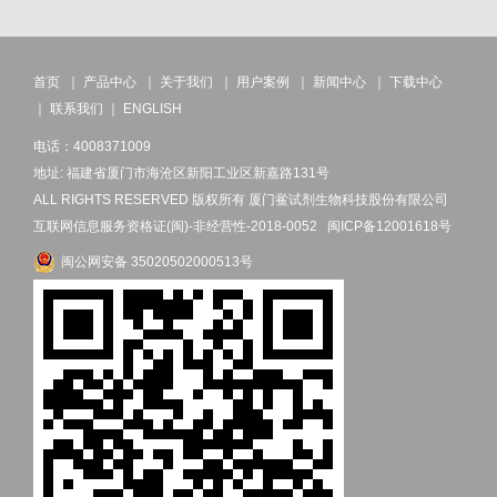
首页
｜
产品中心
｜
关于我们
｜
用户案例
｜
新闻中心
｜
下载中心
｜
联系我们
｜
ENGLISH
电话：4008371009
地址: 福建省厦门市海沧区新阳工业区新嘉路131号
ALL RIGHTS RESERVED 版权所有 厦门鲎试剂生物科技股份有限公司
互联网信息服务资格证(闽)-非经营性-2018-0052
闽ICP备12001618号
闽公网安备 35020502000513号