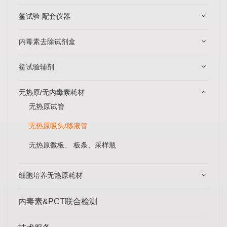
鲎试验 配套仪器
内毒素去除试剂盒
鲎试验辅剂
无热原/无内毒素耗材
无热原试管
无热原吸头/移液管
无热原微板、 板条、采样瓶
细胞培养无热原耗材
内毒素&PCT联合检测