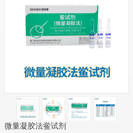
微量凝胶法鲎试剂