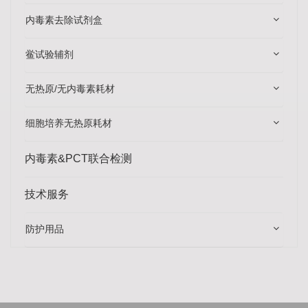
内毒素去除试剂盒
鲎试验辅剂
无热原/无内毒素耗材
细胞培养无热原耗材
内毒素&PCT联合检测
技术服务
防护用品