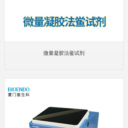
微量凝胶法鲎试剂