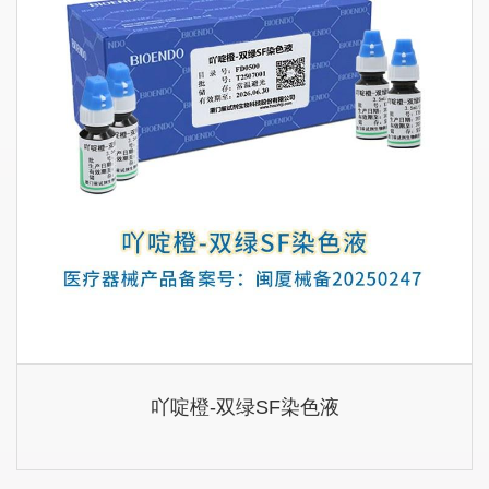
吖啶橙-双绿SF染色液