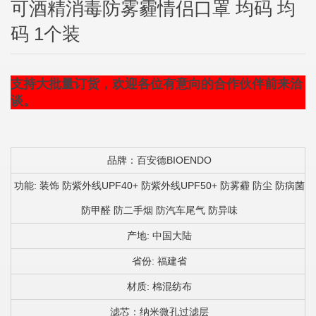
可酒精消毒防雾霾情侣口罩 均码 均
码 1个装
支持大批量订货，欢迎各位有意向的合作伙伴前来洽
谈。
品牌：百安德BIOENDO
功能: 装饰 防紫外线UPF40+ 防紫外线UPF50+ 防雾霾 防尘 防病菌
防甲醛 防二手烟 防汽车尾气 防异味
产地: 中国大陆
省份: 福建省
材质: 棉混纺布
滤芯：纳米微孔过滤层