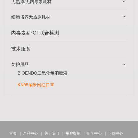
无热原/无内毒素耗材
细胞培养无热原耗材
内毒素&PCT联合检测
技术服务
防护用品
BIOENDO二氧化氯消毒液
KN95纳米网红口罩
首页
｜
产品中心
｜
关于我们
｜
用户案例
｜
新闻中心
｜
下载中心