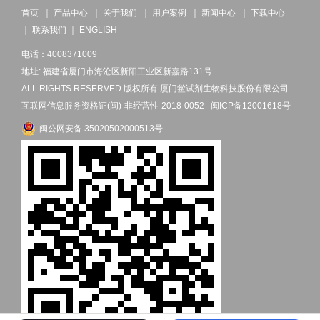
首页
｜
产品中心
｜
关于我们
｜
用户案例
｜
新闻中心
｜
下载中心
｜
联系我们
｜
ENGLISH
电话：4008371009
地址: 福建省厦门市海沧区新阳工业区新嘉路131号
ALL RIGHTS RESERVED 版权所有 厦门鲎试剂生物科技股份有限公司
互联网信息服务资格证(闽)-非经营性-2018-0052
闽ICP备12001618号
闽公网安备 35020502000513号