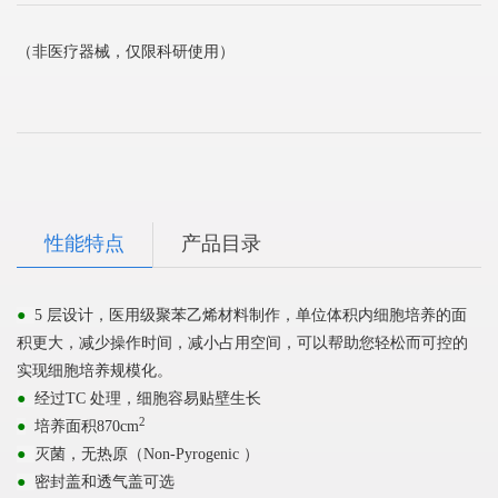
（非医疗器械，仅限科研使用）
性能特点
产品目录
●
5
层设计，医用级聚苯乙烯材料制作，单位体积内细胞培养的面
积更大，减少操作时间，减小占用空间，可以帮助您轻松而可控的
实现细胞培养规模化。
●
经过
TC
处理，细胞容易贴壁生长
2
●
培养面积
870cm
无热原（
●
灭菌，
Non-Pyrogenic
）
●
密封盖和透气盖可选