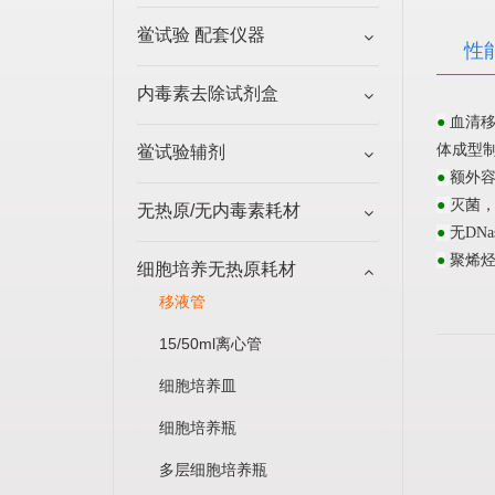
鲎试验 配套仪器
性
内毒素去除试剂盒
●
血清移
体成型
鲎试验辅剂
●
额外
●
灭菌
无热原/无内毒素耗材
●
无
DNas
●
聚烯
细胞培养无热原耗材
移液管
15/50ml离心管
细胞培养皿
细胞培养瓶
多层细胞培养瓶