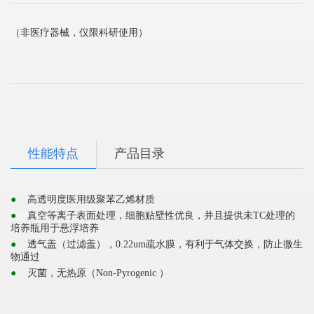
（非医疗器械，仅限科研使用）
性能特点
产品目录
●
高透明度医用级聚苯乙烯材质
●
真空等离子表面处理，细胞贴壁性优良，并且提供未
TC
处理的
培养瓶用于悬浮培养
●
透气盖（过滤盖），
0.22um
疏水膜，有利于气体交换，防止微生
物通过
●
灭菌，
无热原（
Non-Pyrogenic
）