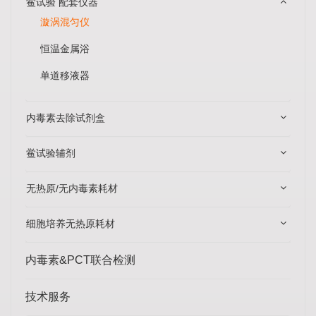
鲎试验 配套仪器
漩涡混匀仪
恒温金属浴
单道移液器
内毒素去除试剂盒
鲎试验辅剂
无热原/无内毒素耗材
细胞培养无热原耗材
内毒素&PCT联合检测
技术服务