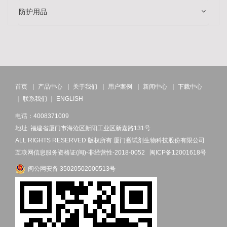
防护用品
首页
｜
产品中心
｜
关于我们
｜
用户案例
｜
新闻中心
｜
下载中心
｜
联系我们
｜
ENGLISH
电话：4008371009
地址: 福建省厦门市海沧区新阳工业区新嘉路131号
ALL RIGHTS RESERVED 版权所有 厦门鲎试剂生物科技股份有限公司
互联网信息服务资格证(闽)-非经营性-2018-0052
闽ICP备12001618号
闽公网安备 35020502000513号