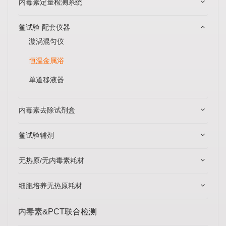
内毒素定量检测系统
鲎试验 配套仪器
漩涡混匀仪
恒温金属浴
单道移液器
内毒素去除试剂盒
鲎试验辅剂
无热原/无内毒素耗材
细胞培养无热原耗材
内毒素&PCT联合检测