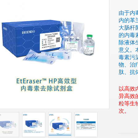
由于内
内的革
大肠杆
的内毒
除液体
意义。
毒素污
物、治
肽、抗
以高效
异高效
粒等生
次。