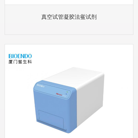
真空试管凝胶法鲎试剂