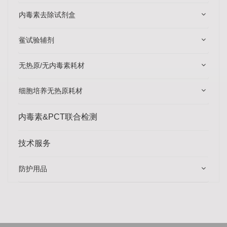
内毒素去除试剂盒
鲎试验辅剂
无热原/无内毒素耗材
细胞培养无热原耗材
内毒素&PCT联合检测
技术服务
防护用品