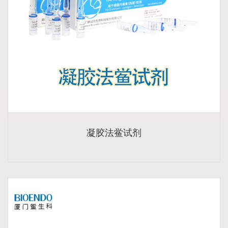
凝胶法鲎试剂