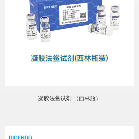
凝胶法鲎试剂 （西林瓶）